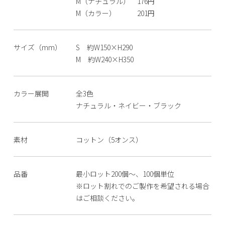
M（ナチュラル） 176円
M（カラー） 201円
サイズ（mm）
S 約W150×H290
M 約W240×H350
カラー展開
全3色
ナチュラル・ネイビー・ブラック
素材
コットン（5オンス）
品番
最小ロット200個～、100個単位
※ロット割れでのご製作を希望される場合
はご相談ください。