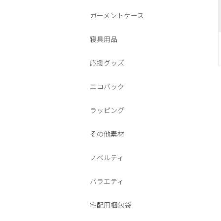
ガーメントケース
寝具用品
応援グッズ
エコバック
ラッピング
その他素材
ノベルティ
バラエティ
宅配用梱包袋