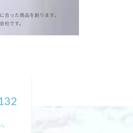
せ
132
い。