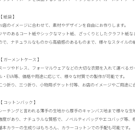
【
紙袋
】
お店のイメージに合わせて、素材やデザインを自由にお作りします。
ツヤのあるコート紙やシックなマット紙、ざっくりとしたクラフト紙な
ので、ナチュラルなものから高級感のあるものまで、様々なスタイルの
【
ガーメントケース
】
スーツやドレス、フォーマルウェアなどの大切な衣類を入れて運べるガ
ル・EVA等、価格や用途に応じて、様々な材質での製作が可能です。
二つ折り、三つ折り、小物用ポケット付等、お店のイメージやご用途に
【
コットンバック
】
シーチングと言われる薄手の生地から厚手のキャンバス地まで様々な生
強度があり、ナチュラルな質感で、ノベルティバッグやエコバッグ等、
基本カラーの生成りはもちろん、カラーコットンでの手配も可能です。