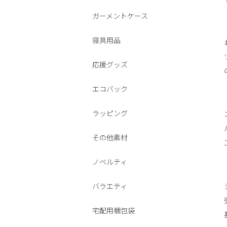
ガーメントケース
寝具用品
応援グッズ
エコバック
ラッピング
その他素材
ノベルティ
バラエティ
宅配用梱包袋