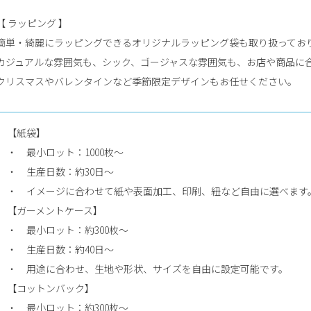
【
ラッピング
】
簡単・綺麗にラッピングできるオリジナルラッピング袋も取り扱っており
カジュアルな雰囲気も、シック、ゴージャスな雰囲気も、お店や商品に
クリスマスやバレンタインなど季節限定デザインもお任せください。
【
紙袋
】
・ 最小ロット：1000枚〜
・ 生産日数：約30日〜
・ イメージに合わせて紙や表面加工、印刷、紐など自由に選べます
【
ガーメントケース
】
・ 最小ロット：約300枚〜
・ 生産日数：約40日〜
・ 用途に合わせ、生地や形状、サイズを自由に設定可能です。
【
コットンバック
】
・ 最小ロット：約300枚〜