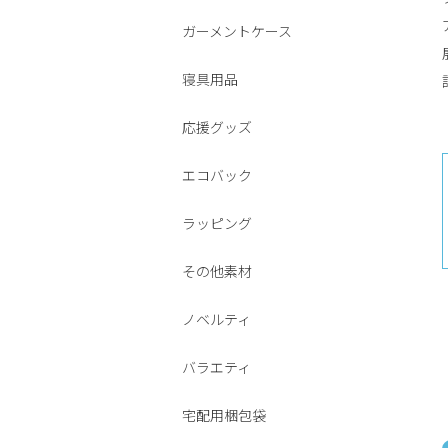
ガーメントケース
寝具用品
応援グッズ
エコバック
ラッピング
その他素材
ノベルティ
バラエティ
宅配用梱包袋