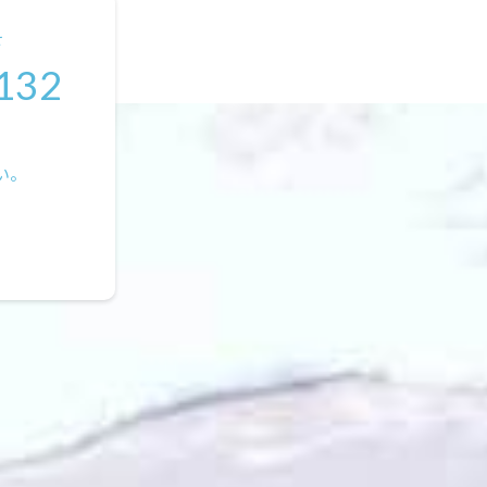
せ
132
い。