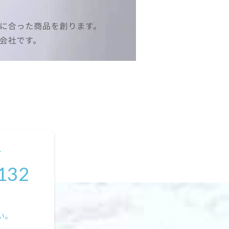
せ
132
い。