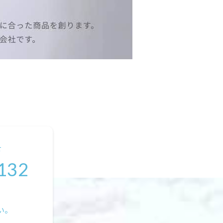
せ
132
い。