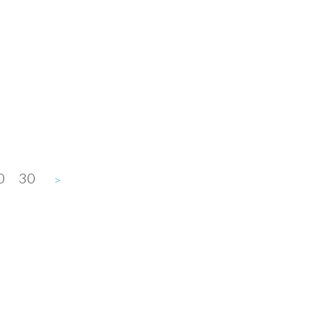
0
30
＞