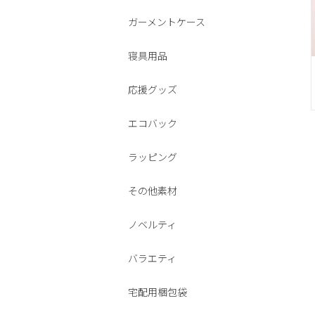
ガーメントケース
寝具用品
応援グッズ
エコバック
ラッピング
その他素材
ノベルティ
バラエティ
宅配用梱包袋