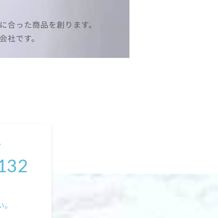
せ
132
い。