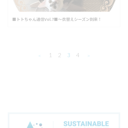
■トトちゃん通信Vol.7■～衣替えシーズン到来！
3
1
2
4
＜
＞