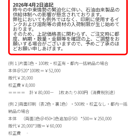
2026年4月2日追記
昨今の中東情勢の緊迫化に伴い、石油由来製品の
供給体制への影響が懸念されております。
弊社においても例外ではなく、印刷に使用するイ
ンクおよび溶剤等の資材の入荷制限が生じ始めて
おります。
そのため、上記価格表に関わらず、ご注文時に都
度、納期・数量・金額等を確認の上、ご調整をお
願いする場合がございますので、予めご了承のほ
どお願い申しあげます。
(例１)片面1色・100枚・校正有・都内一括納品の場合
本体＠520*100枚＝￥52,000
版代￥20,000
校正費￥8,000
＝＝＝＝ 計￥80,000－ 1枚あたり800円（消費税別途）
(例２)両面印刷（表2色・裏1色）・500枚・校正なし・都内一括
納品の場合
本体 （両面1色＠450+1色追加＠50）*500＝￥250,000
版代￥20,000*3版＝￥60,000
校正費 ‐