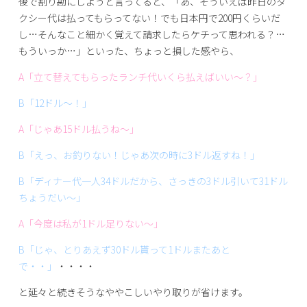
後で割り勘にしようと言ってると、「あ、そういえば昨日のタ
クシー代は払ってもらってない！でも日本円で200円くらいだ
し…そんなこと細かく覚えて請求したらケチって思われる？…
もういっか…」といった、ちょっと損した感やら、
A「立て替えてもらったランチ代いくら払えばいい～？」
B「12ドル～！」
A「じゃあ15ドル払うね～」
B「えっ、お釣りない！じゃあ次の時に3ドル返すね！」
B「ディナー代一人34ドルだから、さっきの3ドル引いて31ドル
ちょうだい～」
A「今度は私が1ドル足りない～」
B「じゃ、とりあえず30ドル貰って1ドルまたあと
で・・」
・・・・
と延々と続きそうなややこしいやり取りが省けます。