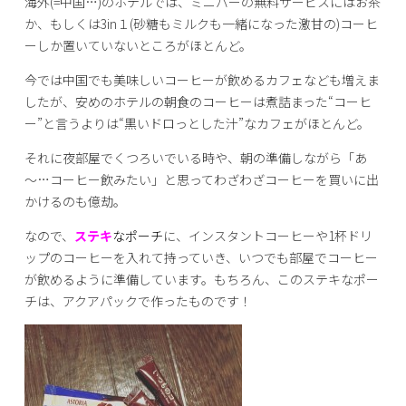
海外(=中国…)のホテルでは、ミニバーの無料サービスにはお茶
か、もしくは3in１(砂糖もミルクも一緒になった激甘の)コーヒ
ーしか置いていないところがほとんど。
今では中国でも美味しいコーヒーが飲めるカフェなども増えま
したが、安めのホテルの朝食のコーヒーは煮詰まった“コーヒ
ー”と言うよりは“黒いドロっとした汁”なカフェがほとんど。
それに夜部屋でくつろいでいる時や、朝の準備しながら「あ
～…コーヒー飲みたい」と思ってわざわざコーヒーを買いに出
かけるのも億劫。
なので、
ステキ
なポーチ
に、インスタントコーヒーや1杯ドリ
ップのコーヒーを入れて持っていき、いつでも部屋でコーヒー
が飲めるように準備しています。もちろん、このステキなポー
チは、アクアパックで作ったものです！