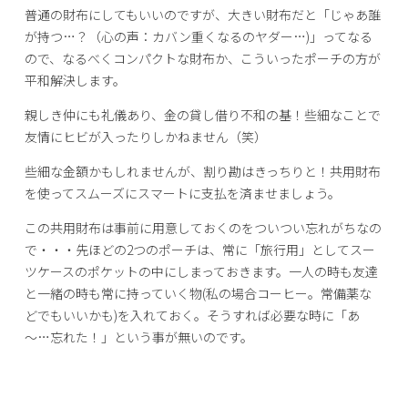
普通の財布にしてもいいのですが、大きい財布だと「じゃあ誰
が持つ…？（心の声：カバン重くなるのヤダー…)」ってなる
ので、なるべくコンパクトな財布か、こういったポーチの方が
平和解決します。
親しき仲にも礼儀あり、金の貸し借り不和の基！些細なことで
友情にヒビが入ったりしかねません（笑）
些細な金額かもしれませんが、割り勘はきっちりと！共用財布
を使ってスムーズにスマートに支払を済ませましょう。
この共用財布は事前に用意しておくのをついつい忘れがちなの
で・・・先ほどの2つのポーチは、常に「旅行用」としてスー
ツケースのポケットの中にしまっておきます。一人の時も友達
と一緒の時も常に持っていく物(私の場合コーヒー。常備薬な
どでもいいかも)を入れておく。そうすれば必要な時に「あ
～…忘れた！」という事が無いのです。