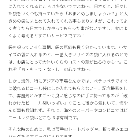
に入れてくれるところは少ないですよね～。日本だと、細々し
た袋をいくつも持っていたら「おまとめしましょうか？」と大
きめの袋にまとめて入れてくれる事もありますが、これってよ
く考えたら日本でしかやってもらった事がないですし、実はよ
くよく考えるとすごいサービスですね！
袋を扱っている仕事柄、袋の原価も良く分かっています。小サ
イズの袋に入れるのと、一番大きいサイズの袋に入れるのとで
は、お店にとって大体いくらのコストの差が出るのかも…。こ
れぞ「お・も・て・な・し」の心ですね～。
しかし海外、特にアジアの市場なんかでは、ペラッペラですぐ
に破れるビニール袋にしか入れてもらえない…。記念撮影をし
て、雰囲気とかすご～く良い感じなのに手に持ってるのが「破
れかけたビニール袋いっぱい」なことに後から気付いて、悔や
んだ事も数知れず。それに、海外のスーパーやコンビニではビ
ニールレジ袋はどこもほぼ有料です。
そんな時のために、私は薄手のトートバッグや、折り畳みエコ
バッグを必ずバッグに入れてます。