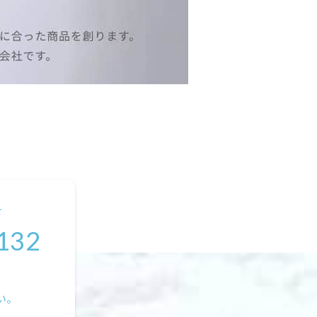
せ
132
い。