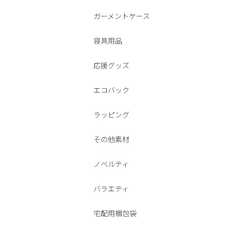
ガーメントケース
寝具用品
応援グッズ
エコバック
ラッピング
その他素材
ノベルティ
バラエティ
宅配用梱包袋