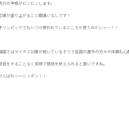
流行の予感がビンビンします。
応援が盛り上がること間違いなしです！
オリンピックでもいつか使われているところが見てみたいっ…！！
韓国ではマイナス10度が続いているそうで各国の選手の方々の体調も心
怪我をすることなく笑顔で競技を終えられると良いですね。
がんばれ～～ニッポン！！