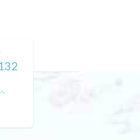
せ
132
い。