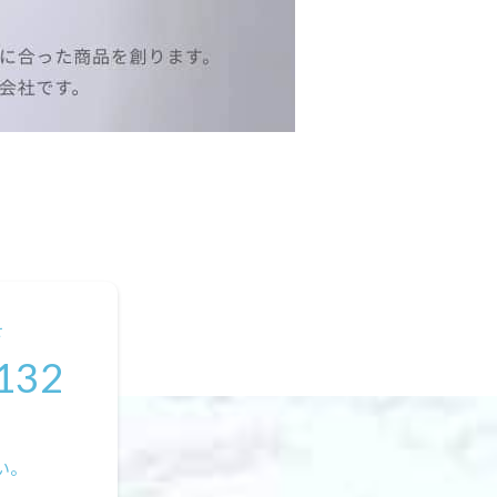
せ
132
い。