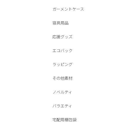
ガーメントケース
寝具用品
応援グッズ
エコバック
ラッピング
その他素材
ノベルティ
バラエティ
宅配用梱包袋