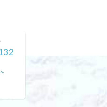
せ
132
い。