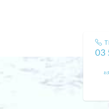
T
03
お